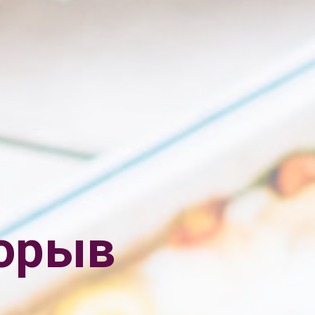
рорыв