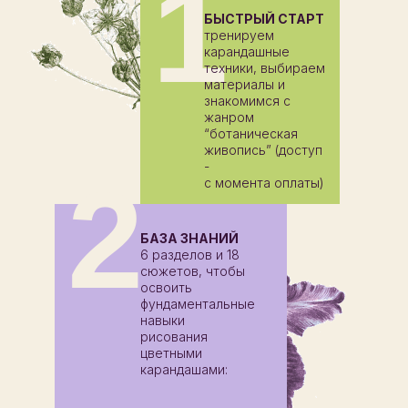
1
БЫСТРЫЙ СТАРТ
тренируем
карандашные
техники, выбираем
материалы и
знакомимся с
жанром
“ботаническая
живопись” (доступ
-
2
с момента оплаты)
БАЗА ЗНАНИЙ
6 разделов и 18
сюжетов, чтобы
освоить
фундаментальные
навыки
рисования
цветными
карандашами: