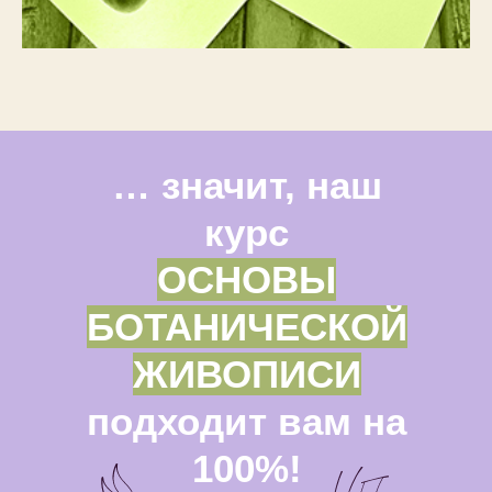
… значит, наш
курс
ОСНОВЫ
БОТАНИЧЕСКОЙ
ЖИВОПИСИ
подходит вам на
100%!