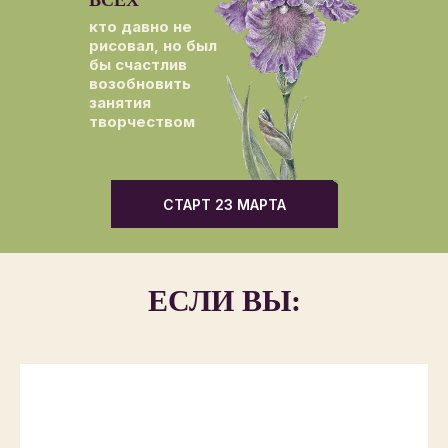
кто давно не
рисовал, но был
бы счастлив
возобновить
занятия
творчеством
СТАРТ 23 МАРТА
ЕСЛИ ВЫ: